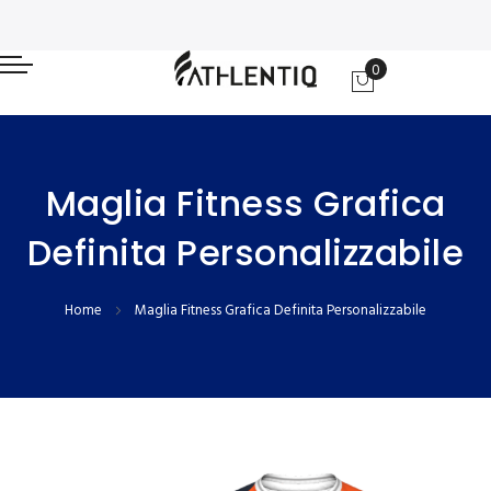
0
Carrello
Maglia Fitness Grafica
Definita Personalizzabile
Home
Maglia Fitness Grafica Definita Personalizzabile
Vai
Vai
alla
all'inizio
fine
della