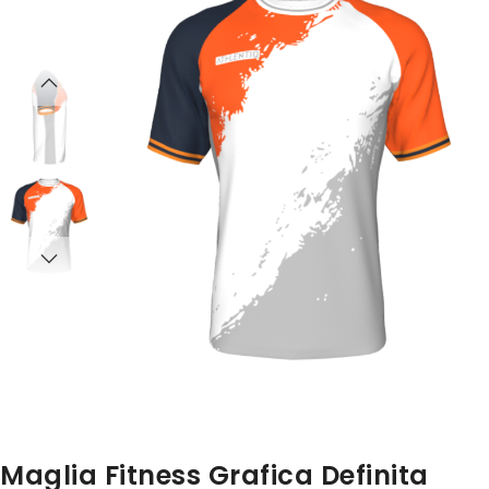
della
galleria
galleria
di
di
immagini
immagini
Maglia Fitness Grafica Definita