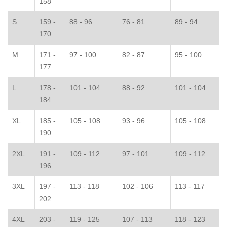
158
S
159 -
88 - 96
76 - 81
89 - 94
170
M
171 -
97 - 100
82 - 87
95 - 100
177
L
178 -
101 - 104
88 - 92
101 - 104
184
XL
185 -
105 - 108
93 - 96
105 - 108
190
2XL
191 -
109 - 112
97 - 101
109 - 112
196
3XL
197 -
113 - 118
102 - 106
113 - 117
202
4XL
203 -
119 - 125
107 - 113
118 - 123