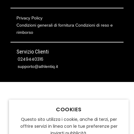
Privacy Policy
Condizioni generali di fornitura
Condizioni di reso e
rimborso
Servizio Clienti
0249440316
supporto@athlentiq.it
COOKIES
Questo sito utilizza i cookie, anche di terzi, per
offrire servizi in linea con le tue preferenze per
inviarti pubblicità.