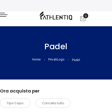
0
Carrello
Padel
Home
PrivatiLogo
Padel
Ora acquista per
Tipo Capo:
Cancella tutto