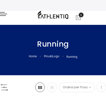
0
Carrello
Running
Home
PrivatiLogo
Running
Im
la