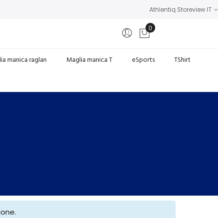
Athlentiq Storeview IT
0
Carrello
ia manica raglan
Maglia manica T
eSports
TShirt
ione.