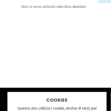
Non ci sono articoli nella lista desideri.
COOKIES
Chi Siamo
Mio Team Srl
Questo sito utilizza i cookie, anche di terzi, per