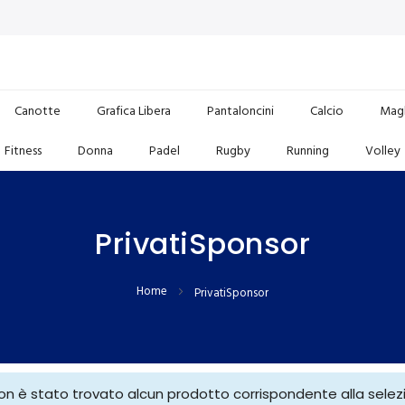
Canotte
Grafica Libera
Pantaloncini
Calcio
Magl
Fitness
Donna
Padel
Rugby
Running
Volley
PrivatiSponsor
Home
PrivatiSponsor
on è stato trovato alcun prodotto corrispondente alla selez