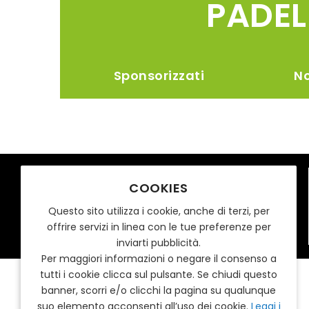
PADEL
Sponsorizzati
No
COOKIES
Chi Siamo
Mio Team Srl
Questo sito utilizza i cookie, anche di terzi, per
P.Iva 10015180960
offrire servizi in linea con le tue preferenze per
inviarti pubblicità.
Per maggiori informazioni o negare il consenso a
tutti i cookie clicca sul pulsante. Se chiudi questo
banner, scorri e/o clicchi la pagina su qualunque
suo elemento acconsenti all’uso dei cookie.
Leggi i