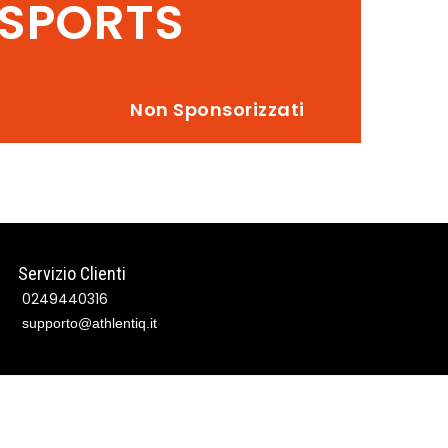
SPORTS
i
Non Sponsorizzati
Servizio Clienti
0249440316
supporto@athlentiq.it