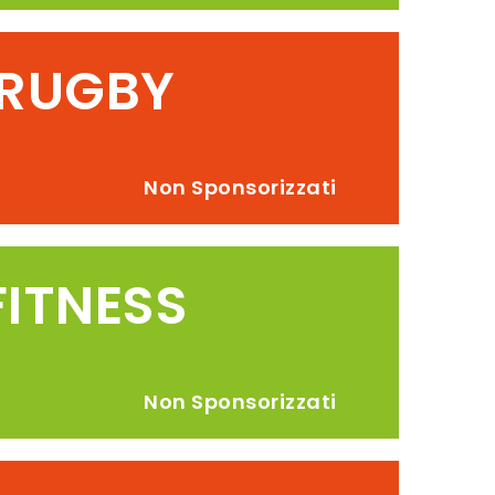
RUGBY
i
Non Sponsorizzati
FITNESS
i
Non Sponsorizzati