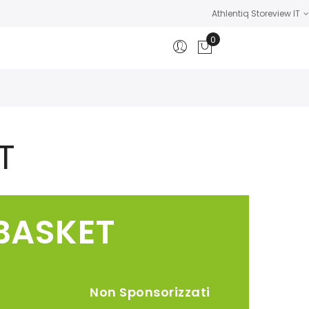
Athlentiq Storeview IT
0
Carrello
T
BASKET
i
Non Sponsorizzati